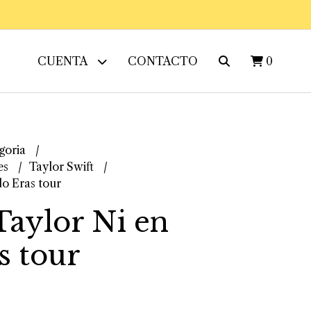
CUENTA
CONTACTO
0
goria
es
Taylor Swift
o Eras tour
aylor Ni en
s tour