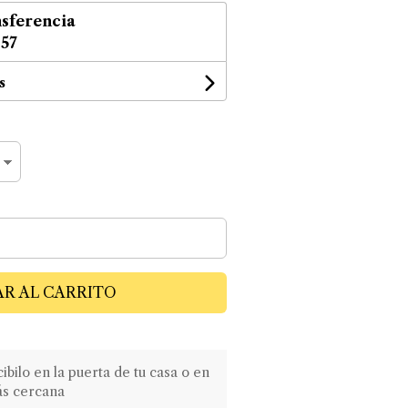
sferencia
,57
s
R AL CARRITO
ilo en la puerta de tu casa o en
ás cercana