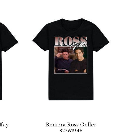
ffay
Remera Ross Geller
$27.619,46