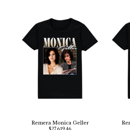
Remera Monica Geller
Rem
$27.619,46