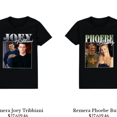
era Joey Tribbiani
Remera Phoebe Bu
$27.619,46
$27.619,46