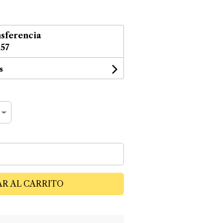
sferencia
,57
s
R AL CARRITO