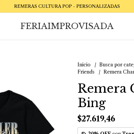
REMERAS CULTURA POP - PERSONALIZADAS
FERIAIMPROVISADA
Inicio
Busca por cate
Friends
Remera Chan
Remera 
Bing
$27.619,46
20% OFF
con
Tran