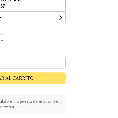
,57
s
R AL CARRITO
ilo en la puerta de tu casa o en
ás cercana