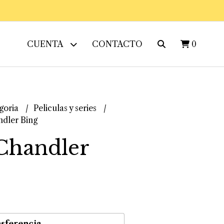
CUENTA
CONTACTO
0
goria
Peliculas y series
dler Bing
Chandler
sferencia