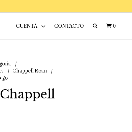
CUENTA
CONTACTO
0
goria
es
Chappell Roan
o go
 Chappell