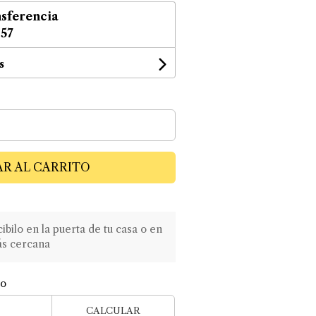
sferencia
,57
s
R AL CARRITO
ilo en la puerta de tu casa o en
ás cercana
ío
CALCULAR