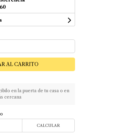
,60
s
R AL CARRITO
ilo en la puerta de tu casa o en
ás cercana
ío
CALCULAR