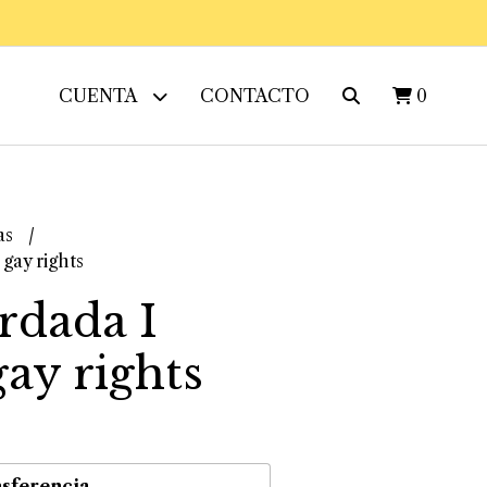
CUENTA
CONTACTO
0
as
gay rights
rdada I
ay rights
sferencia