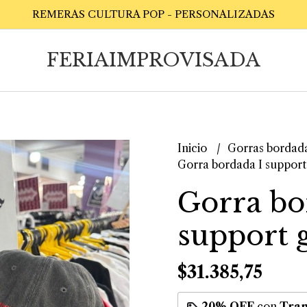
REMERAS CULTURA POP - PERSONALIZADAS
FERIAIMPROVISADA
Inicio
Gorras bordad
Gorra bordada I support 
Gorra bo
support g
$31.385,75
20% OFF
con
Tran