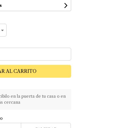
s
R AL CARRITO
ilo en la puerta de tu casa o en
ás cercana
ío