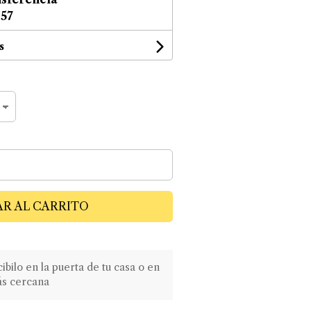
,57
s
R AL CARRITO
ilo en la puerta de tu casa o en
ás cercana