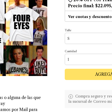
Precio final:
$22.095
Ver cuotas y descuento
Talle
Cantidad
AGREGA
Compra seguro y recib
as o alguna de las que
la sucursal de Correo m
way
camos por Mail para