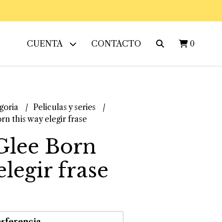
CUENTA
CONTACTO
0
goria
Peliculas y series
n this way elegir frase
Glee Born
elegir frase
sferencia