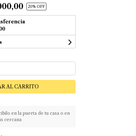
000,00
20
% OFF
sferencia
,00
s
R AL CARRITO
ilo en la puerta de tu casa o en
ás cercana