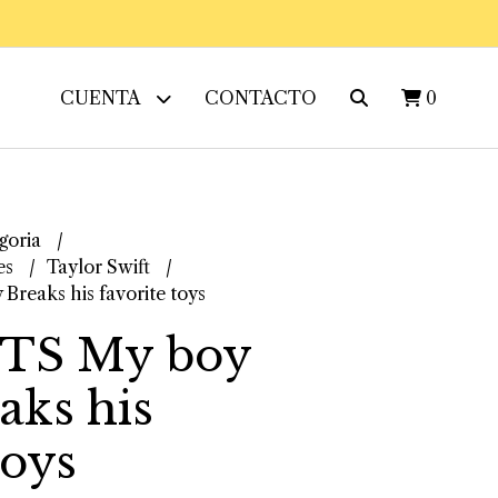
CUENTA
CONTACTO
0
goria
es
Taylor Swift
Breaks his favorite toys
 TS My boy
aks his
toys