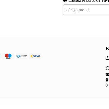
Calculá el costo de env
N