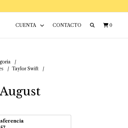
CUENTA
CONTACTO
0
goria
es
Taylor Swift
 August
sferencia
,57