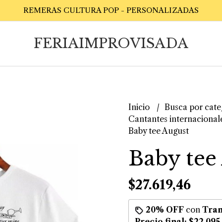
REMERAS CULTURA POP - PERSONALIZADAS
FERIAIMPROVISADA
Inicio
Busca por cate
Cantantes internacional
Baby tee August
Baby tee
$27.619,46
20% OFF
con
Tran
Precio final:
$22.095