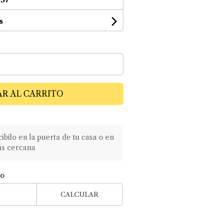
s
R AL CARRITO
ilo en la puerta de tu casa o en
ás cercana
ío
CALCULAR