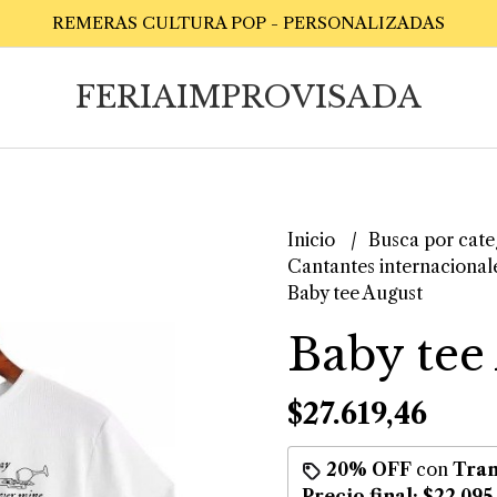
REMERAS CULTURA POP - PERSONALIZADAS
FERIAIMPROVISADA
Inicio
Busca por cate
Cantantes internacional
Baby tee August
Baby tee
$27.619,46
20% OFF
con
Tran
Precio final:
$22.095