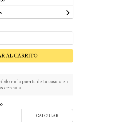
s
R AL CARRITO
ilo en la puerta de tu casa o en
ás cercana
ío
CALCULAR