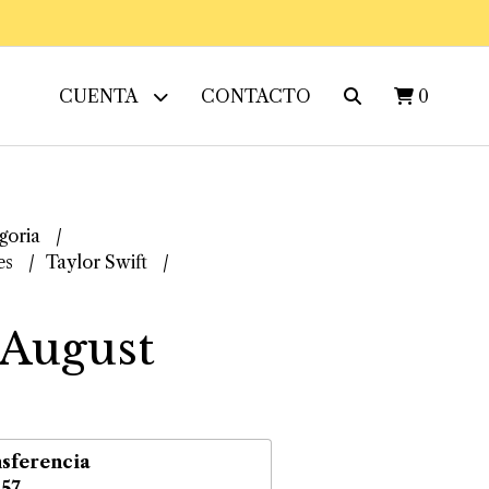
CUENTA
CONTACTO
0
goria
es
Taylor Swift
 August
sferencia
,57