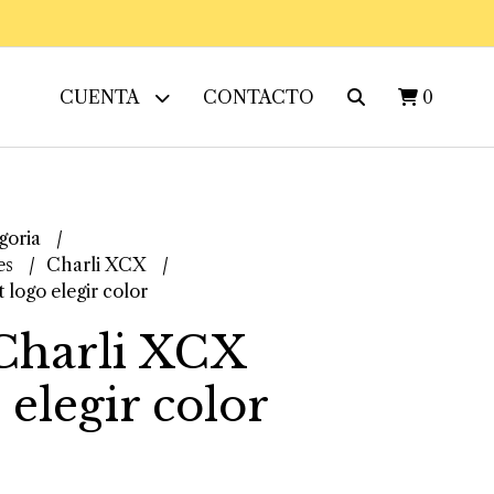
CUENTA
CONTACTO
0
goria
es
Charli XCX
logo elegir color
Charli XCX
 elegir color