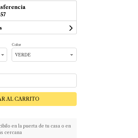
sferencia
,57
s
Color
R AL CARRITO
ilo en la puerta de tu casa o en
ás cercana